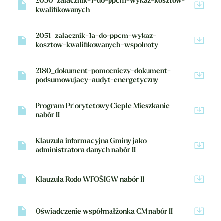
2050_zalacznik-1-do-ppcm-wykaz-kosztow-
kwalifikowanych
2051_zalacznik-1a-do-ppcm-wykaz-
kosztow-kwalifikowanych-wspolnoty
2180_dokument-pomocniczy-dokument-
podsumowujacy-audyt-energetyczny
Program Priorytetowy Ciepłe Mieszkanie
nabór II
Klauzula informacyjna Gminy jako
administratora danych nabór II
Klauzula Rodo WFOŚIGW nabór II
Oświadczenie współmałżonka CM nabór II