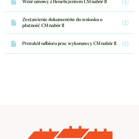
Wzór umowy z Beneficjentem CM nabór II
Zestawienie dokumentów do wniosku o
płatność CM nabór II
Protokół odbioru prac wykonawcy CM nabór II