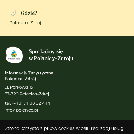
Gdzie?
Polanica-Zdrój
Spotkajmy się
w Polanicy-Zdroju
Informacja Turystyczna
Polanica-Zdrój
ul. Parkowa 15
57-320 Polanica-Zdrój
tel. (+48) 74 86 82 444
info@polanica.pl
Informacja Rodo
|
Polityka prywatności
Strona korzysta z plików cookies w celu realizacji usług
Inspektor Ochrony Danych:
iod@eduodo.pl